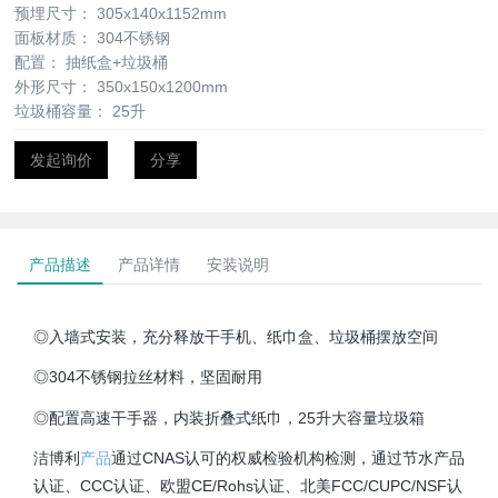
预埋尺寸：
305x140x1152mm
面板材质：
304不锈钢
配置：
抽纸盒+垃圾桶
外形尺寸：
350x150x1200mm
垃圾桶容量：
25升
发起询价
分享
产品描述
产品详情
安装说明
◎入墙式安装，充分释放干手机、纸巾盒、垃圾桶摆放空间
◎304不锈钢拉丝材料，坚固耐用
◎配置高速干手器，内装折叠式纸巾，25升大容量垃圾箱
洁博利
产品
通过CNAS认可的权威检验机构检测，通过节水产品
认证、CCC认证、欧盟CE/Rohs认证、北美FCC/CUPC/NSF认