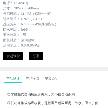
电源：
DC6V(Li)
尺寸：
305x205x60mm
开启模式：
双用型（感应+手按）
进水管径：
DN25 ( G1＂)
感应距离：
67±5cm(对标准感应板）
防水等级：
Ip56
节水效率：
1级
面板材质：
全铜镀铬
适用水压：
0.3-0.8MPa
发起询价
分享
产品描述
产品详情
安装说明
◎非接触式自动感应开关水，大小便自动识别
◎低功耗集成感应模块，遥控调节感应距离，节水、卫生、便