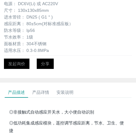
电源：
DC6V(Li) 或 AC220V
尺寸：
130x130x85mm
进水管径：
DN25 ( G1＂)
感应距离：
80±5cm(对标准感应板）
防水等级：
Ip56
节水效率：
1级
面板材质：
304不锈钢
适用水压：
0.3-0.8MPa
发起询价
分享
产品描述
产品详情
安装说明
◎非接触式自动感应开关水，大小便自动识别
◎低功耗集成感应模块，遥控调节感应距离，节水、卫生、便
捷