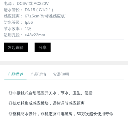
电源：
DC6V 或 AC220V
进水管径：
DN15 ( G1/2＂)
感应距离：
67±5cm(对标准感应板）
防水等级：
Ip56
节水效率：
1级
适用孔径：
≥48x22mm
发起询价
分享
产品描述
产品详情
安装说明
◎非接触式自动感应开关水，节水、卫生、便捷
◎低功耗集成感应模块，遥控调节感应距离
◎整机防水设计，双稳态脉冲电磁阀，50万次超长使用寿命