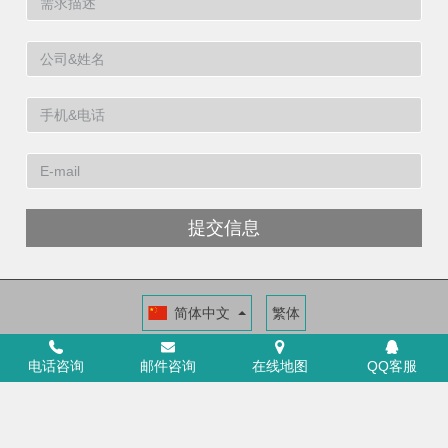
提交信息
简体中文
繁体
福建洁博利厨卫科技有限公司
福建省福州市高新区两园科技园3号楼
电话咨询
邮件咨询
在线地图
QQ客服
+86 591 88066000
ICP证：闽ICP备11014546号-6