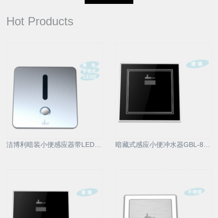
Hot Products
洁博利暗装小便感应器带LED显示及手动冲洗功能
暗藏式感应小便冲水器GBL-8212AD