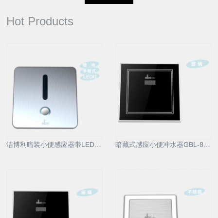
Hot Products
洁博利暗装小便感应器带LED显示及手动冲洗功能
暗藏式感应小便冲水器GBL-8212AD