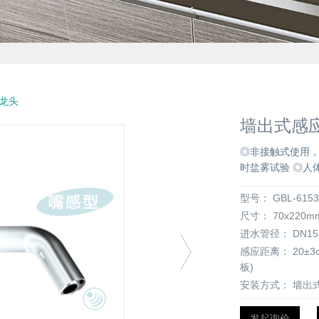
龙头
墙出式感应水
◎非接触式使用，
时盐雾试验 ◎人
型号：
GBL-615
尺寸：
70x220m
进水管径：
DN15 
感应距离：
20±
板)
安装方式：
墙出
发起询价