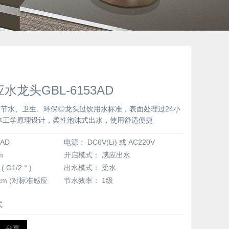
龙头GBL-6153AD
节水、卫生、环保◎龙头过饮用水标准，表面处理过24小
体工学原理设计，柔性泡沫式出水，使用舒适便捷
3AD
电源：
DC6V(Li) 或 AC220V
m
开启模式：
感应出水
( G1/2＂)
出水模式：
柔水
3cm (对标准感应
节水效率：
1级
式
分享