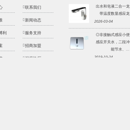
出水和皂液二合一龙
心
联系我们
带温度数显感应龙头 
准
新闻动态
2026-03-04
博利
服务支持
◎非接触式感应小便
感应开关水，二段冲
案
招商加盟
能节水、...
2019-10-24
誉
深度验厂
◎台面式安装，让洗
队
招贤纳士
简单、更清洁◎灵动Li
图
权责声明
应...
2020-10-28
简体中文
繁体
利厨卫科技有限公司
福建省福州市高新区两园科技园3号楼
+86 591 880