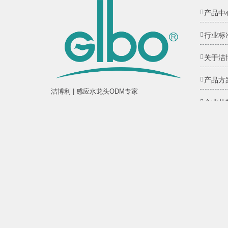
产品中
行业标
关于洁
产品方
洁博利 | 感应水龙头ODM专家
企业荣
福建省福州市高新区两园科技园3号楼
管理团
服务热线：+86 591 88066000
网站地
sales@gibol.com.cn
福建洁博