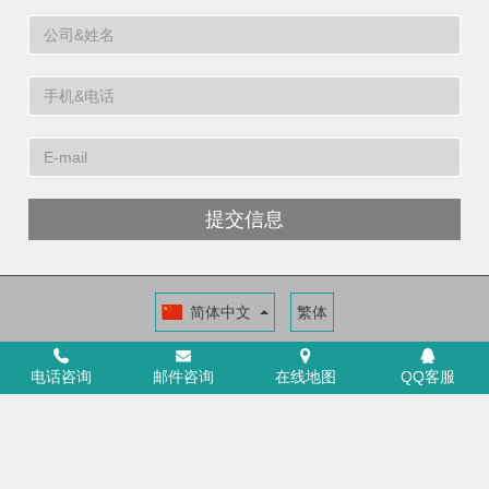
提交信息
简体中文
繁体
福建洁博利厨卫科技有限公司
福建省福州市高新区两园科技园3号楼
电话咨询
邮件咨询
在线地图
QQ客服
+86 591 88066000
ICP证：闽ICP备11014546号-6