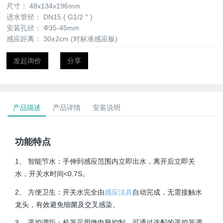
尺寸：
48x134x196mm
进水管径：
DN15 ( G1/2＂)
安装孔径：
Φ35-45mm
感应距离：
30±2cm (对标准感应板)
发起询价
分享
产品描述
产品详情
安装说明
功能特点
1、 智能节水：手伸到感应范围内立即出水，离开后立即关
水，开关水时间<0.7S。
2、 方便卫生：开关水完全由
感应洁具
自动完成，无需接触水
龙头，有效避免细菌及交叉感染。
3、 遥控调距：机器采用微电脑控制，可通过选配的遥控器调