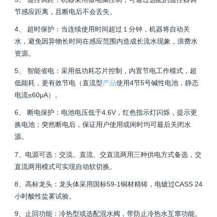
节感应距离，且断电后不会丢失。
4、 超时保护：当连续使用时间超过１分钟，机器将自动关
水，避免因异物长时间在感应范围内造成长流水现象，浪费水
资源。
5、 智能省电：采用低功耗芯片控制，内置节电工作模式，超
低能耗，更有效节电（直流型
产品
使用4节5号碱性电池，静态
电流≤60μA）。
6、 断电保护：电池电压低于4.6V，红色指示灯闪烁，提示更
换电池；突然断电后，保证用户使用或闲时均可最后关闭水
源。
7、电源可选：交流、直流、交直流两用三种供电方式备选，交
直流两用模式可实现自动软切换。
8、高标龙头：龙头体采用国标59-1铜材精铸，电镀过CASS 24
小时酸性盐雾试验。
9、止回功能：冷热型或选配混水阀，带防止冷热水互窜功能。