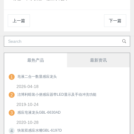
上一篇
下一篇
最热产品
最新资讯
1
皂液二合一数显感应龙头
2026-04-18
2
洁博利暗装小便感应器带LED显示及手动冲洗功能
2019-10-24
3
感应皂液龙头GBL-6630AD
2020-10-28
4
快装双感应水嘴GBL-6197D