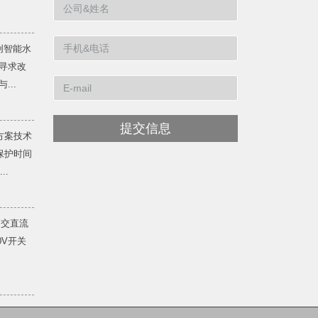
创智能水
寻求改
...
提交信息
方案技术
保护时间
..
 交直流
20V开关